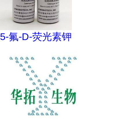
5-氟-D-荧光素钾