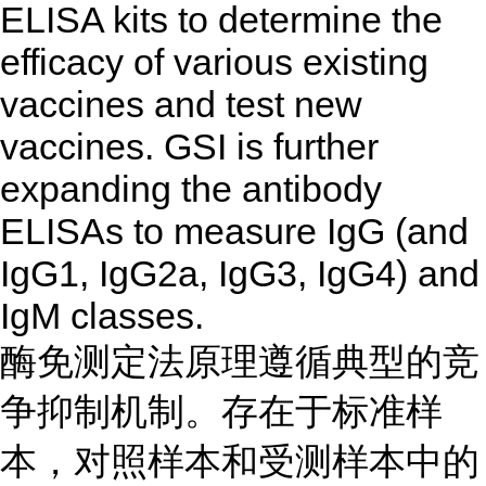
ELISA kits to determine the
efficacy of various existing
vaccines and test new
vaccines. GSI is further
expanding the antibody
ELISAs to measure IgG (and
IgG1, IgG2a, IgG3, IgG4) and
IgM classes.
酶免测定法原理遵循典型的竞
争抑制机制。存在于标准样
本，对照样本和受测样本中的