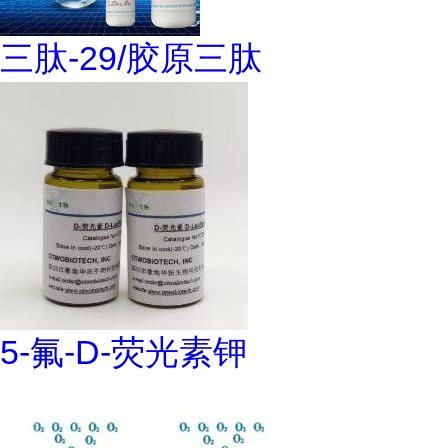
三肽-29/胶原三肽
5-氟-D-荧光素钾