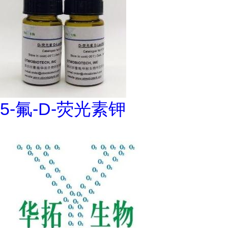
5-氟-D-荧光素钾