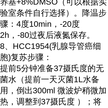
养基+8%DMSO（可以根据实
验室条件自行选择）。降温步
骤：4度10min，-20度
2h，-80过夜后液氮保存。
8、HCC1954(乳腺导管癌细
胞)复苏步骤：
提前5分钟准备37摄氏度的无
菌水（提前一天灭菌1L水备
用，倒出300ml 微波炉稍微加
热，调整到37摄氏度 ）；将