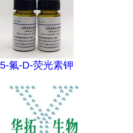
5-氟-D-荧光素钾