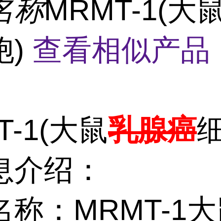
名称
MRMT-1(大
胞)
查看相似产品 
T-1(大鼠
乳腺癌
息介绍：
称：MRMT-1