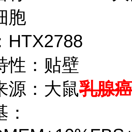
细胞
HTX2788
特性：贴壁
来源：大鼠
乳腺
基：