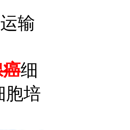
温运输
腺癌
细
细胞培
。