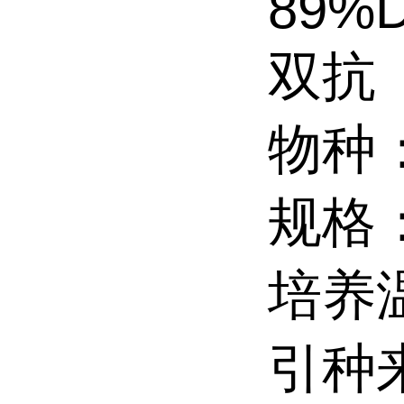
89%
双抗
物种
规格：2
培养
引种来