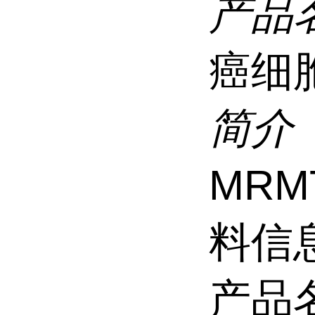
产品
癌细
简介
MRM
料信
产品名