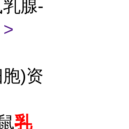
鼠乳腺-
>
细胞)资
大鼠
乳