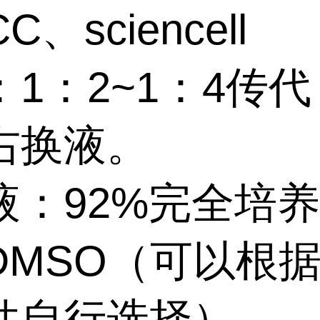
C、sciencell
：1：2~1：4传
右换液。
液：92%完全培
%DMSO（可以根
件自行选择）。