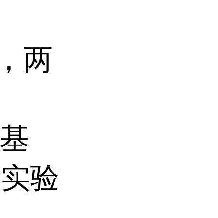
代，两
养基
据实验