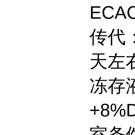
ECAC
传代
天左
冻存
+8
室条