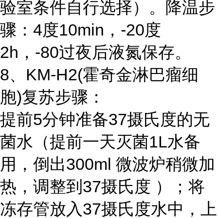
验室条件自行选择）。降温步
骤：4度10min，-20度
2h，-80过夜后液氮保存。
8、KM-H2(霍奇金淋巴瘤细
胞)复苏步骤：
提前5分钟准备37摄氏度的无
菌水（提前一天灭菌1L水备
用，倒出300ml 微波炉稍微加
热，调整到37摄氏度 ）；将
冻存管放入37摄氏度水中，上