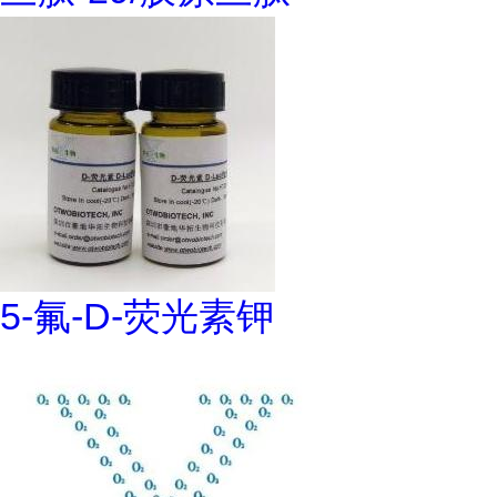
5-氟-D-荧光素钾