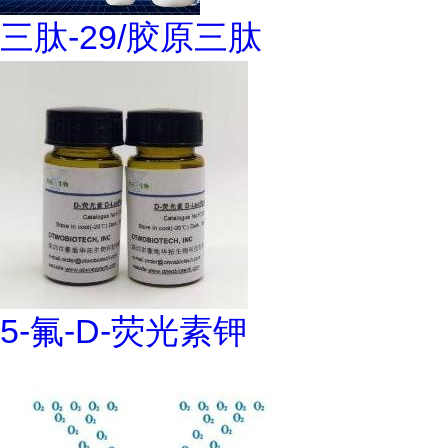
三肽-29/胶原三肽
5-氟-D-荧光素钾