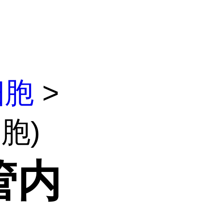
细胞
>
胞)
管内