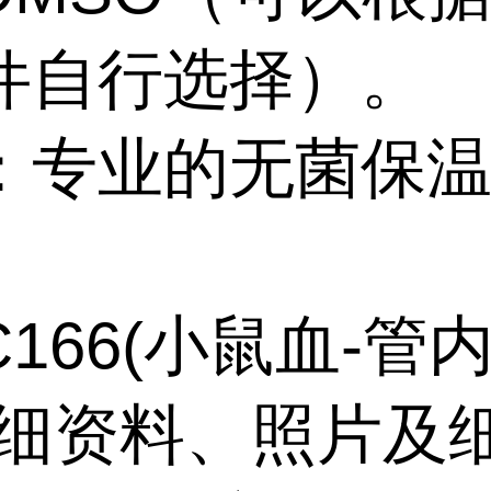
件自行选择）。
：专业的无菌保
。
C166(小鼠血-管
细资料、照片及