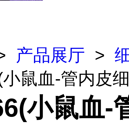
>
产品展厅
>
6(小鼠血-管内皮细
66(小鼠血-