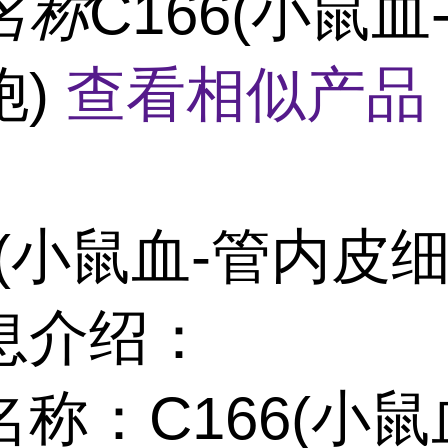
名称
C166(小鼠血
胞)
查看相似产品 
6(小鼠血-管内皮
息介绍：
称：C166(小鼠