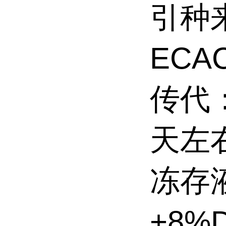
引种来
ECAC
传代
天左
冻存
+8