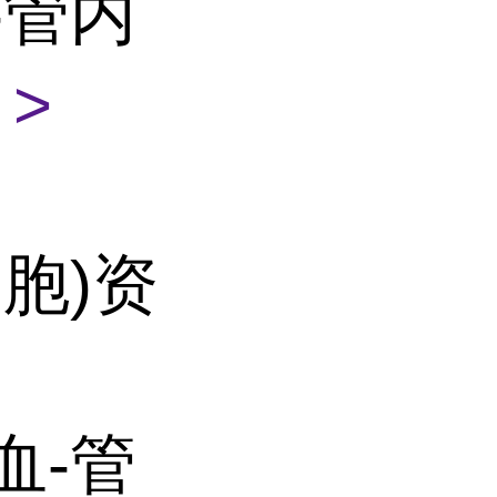
-管内
>
细胞)资
血-管