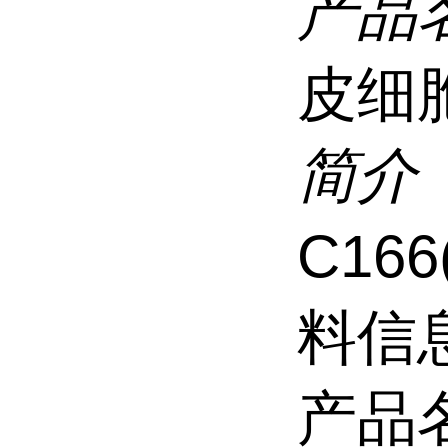
产品
皮细
简介
C16
料信
产品名