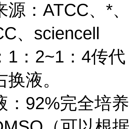
源：ATCC、*
C、sciencell
：1：2~1：4传
右换液。
液：92%完全培
%DMSO（可以根