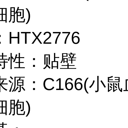
细胞)
HTX2776
特性：贴壁
源：C166(小鼠
细胞)