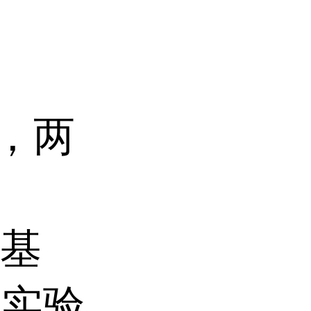
、
代，两
养基
据实验