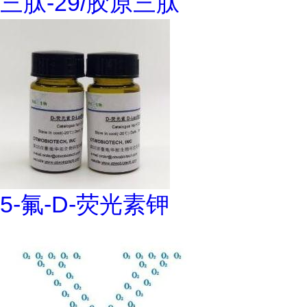
三肽-29/胶原三肽
5-氟-D-荧光素钾