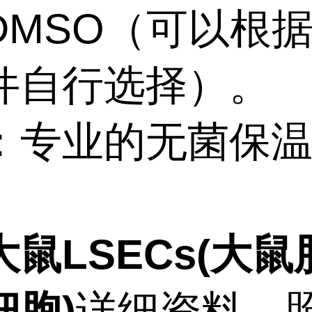
%DMSO（可以根
件自行选择）。
：专业的无菌保
。
大鼠LSECs(大鼠
细胞)
详细资料、