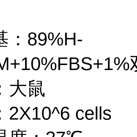
：89%H-
M+10%FBS+1
：大鼠
X10^6 cells