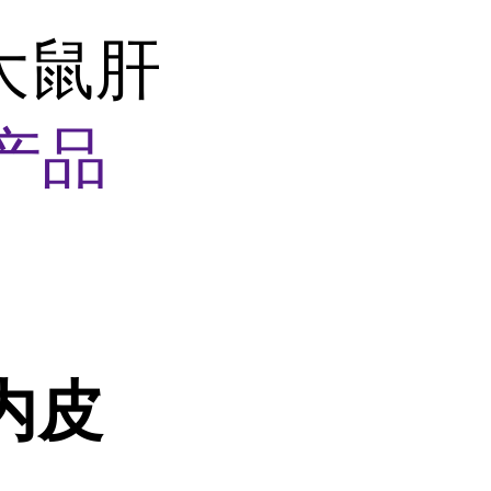
(大鼠肝
产品
内皮