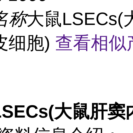
名称
大鼠LSECs
皮细胞)
查看相似
SECs(大鼠肝窦