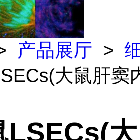
>
产品展厅
>
SECs(大鼠肝窦
LSECs(