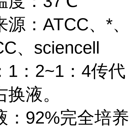
温度：37℃
源：ATCC、*
C、sciencell
：1：2~1：4传
右换液。
液：92%完全培