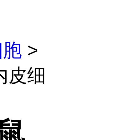
细胞
>
内皮细
大鼠