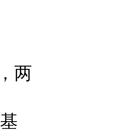
、
代，两
养基