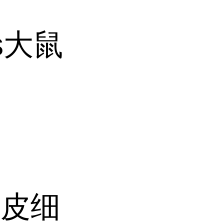
s大鼠
内皮细