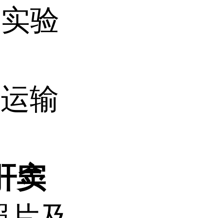
据实验
温运输
肝窦
照片及