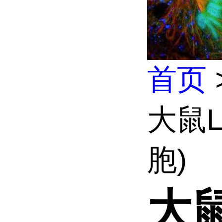
首页
大鼠L
胞)
大鼠