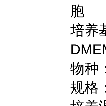
胞
培养基
DME
物种
规格：2