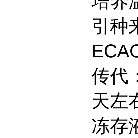
培养
引种来
ECAC
传代
天左
冻存