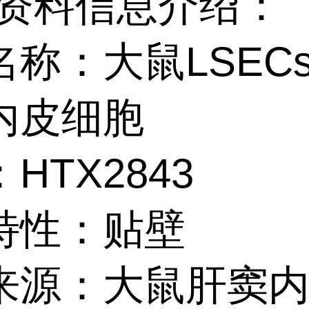
资料信息介绍：
名称：大鼠LSEC
内皮细胞
HTX2843
特性：贴壁
来源：大鼠肝窦