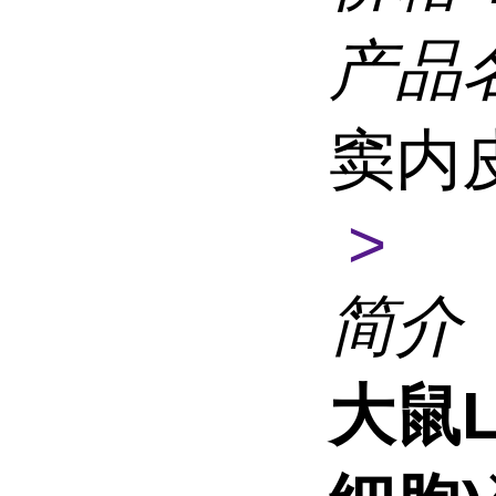
产品
窦内
>
简介
大鼠L