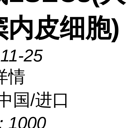
窦内皮细胞)
11-25
详情
中国/进口
：
1000