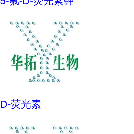
5-氟-D-荧光素钾
D-荧光素