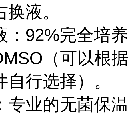
右换液。
液：92%完全培
%DMSO（可以根
件自行选择）。
：专业的无菌保
。