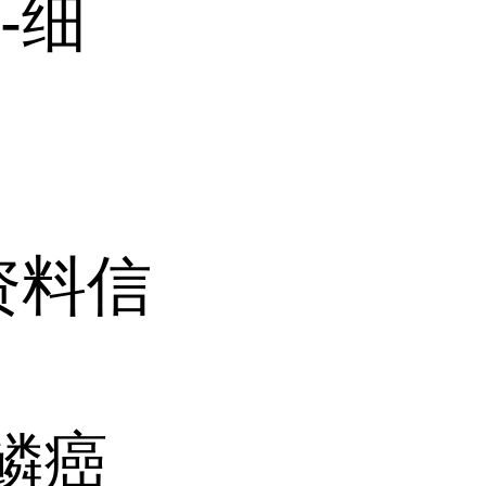
鳞-细
)资料信
腔鳞癌