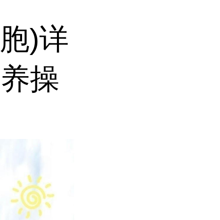
细胞)详
培养操