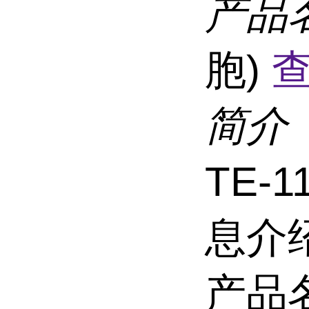
产品
胞)
查
简介
TE-
息介
产品名