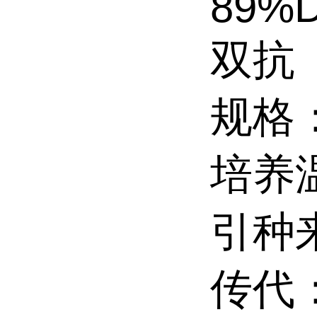
89%
双抗
规格：2
培养
引种
传代