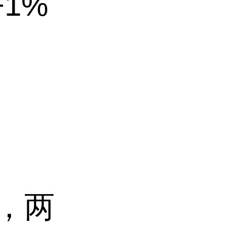
+1%
代，两