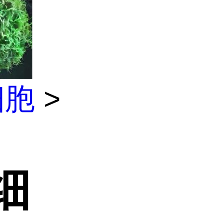
细胞
>
-细