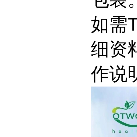
如需T
细资
作说