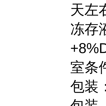
天左
冻存
+8
室条
包装
包装