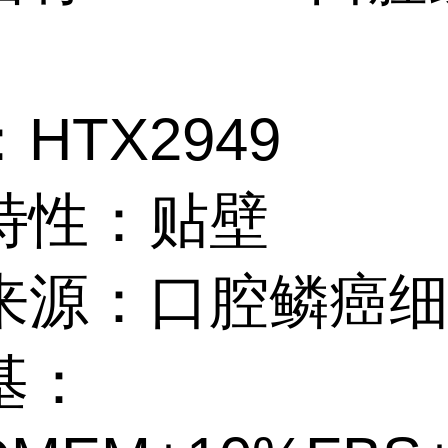
HTX2949
特性：贴壁
来源：口腔鳞癌
基：